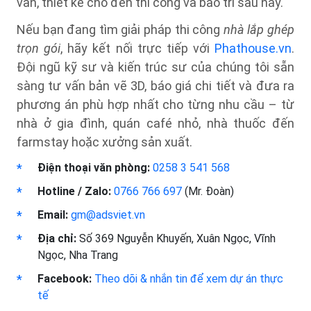
vấn, thiết kế cho đến thi công và bảo trì sau này.
Nếu bạn đang tìm giải pháp thi công
nhà lắp ghép
trọn gói
, hãy kết nối trực tiếp với
Phathouse.vn
.
Đội ngũ kỹ sư và kiến trúc sư của chúng tôi sẵn
sàng tư vấn bản vẽ 3D, báo giá chi tiết và đưa ra
phương án phù hợp nhất cho từng nhu cầu – từ
nhà ở gia đình, quán café nhỏ, nhà thuốc đến
farmstay hoặc xưởng sản xuất.
Điện thoại văn phòng:
0258 3 541 568
Hotline / Zalo:
0766 766 697
(Mr. Đoàn)
Email:
gm@adsviet.vn
Địa chỉ:
Số 369 Nguyễn Khuyến, Xuân Ngọc, Vĩnh
Ngọc, Nha Trang
Facebook:
Theo dõi & nhắn tin để xem dự án thực
tế