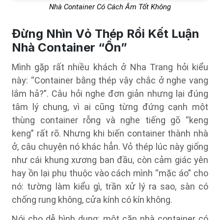
Nhà Container Có Cách Âm Tốt Không
Đừng Nhìn Vỏ Thép Rồi Kết Luận
Nhà Container “Ồn”
Mình gặp rất nhiều khách ở Nha Trang hỏi kiểu
này: “Container bằng thép vậy chắc ở nghe vang
lắm hả?”. Câu hỏi nghe đơn giản nhưng lại đúng
tâm lý chung, vì ai cũng từng đứng cạnh một
thùng container rỗng và nghe tiếng gõ “keng
keng” rất rõ. Nhưng khi biến container thành nhà
ở, câu chuyện nó khác hẳn. Vỏ thép lúc này giống
như cái khung xương ban đầu, còn cảm giác yên
hay ồn lại phụ thuộc vào cách mình “mặc áo” cho
nó: tường làm kiểu gì, trần xử lý ra sao, sàn có
chống rung không, cửa kính có kín không.
Nói cho dễ hình dung: một căn nhà container có