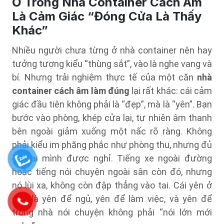
Ở Trong Nhà Container Cách Âm
Là Cảm Giác “Đóng Cửa Là Thấy
Khác”
Nhiều người chưa từng ở nhà container nên hay
tưởng tượng kiểu “thùng sắt”, vào là nghe vang và
bí. Nhưng trải nghiệm thực tế của một căn
nhà
container cách âm làm đúng
lại rất khác: cái cảm
giác đầu tiên không phải là “đẹp”, mà là “yên”. Bạn
bước vào phòng, khép cửa lại, tự nhiên âm thanh
bên ngoài giảm xuống một nấc rõ ràng. Không
phải kiểu im phăng phắc như phòng thu, nhưng đủ
để tai mình được nghỉ. Tiếng xe ngoài đường
hoặc tiếng nói chuyện ngoài sân còn đó, nhưng
nó lùi xa, không còn đập thẳng vào tai. Cái yên ở
đây là yên để ngủ, yên để làm việc, và yên để
trong nhà nói chuyện không phải “nói lớn mới