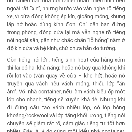
hở
. Nhiều căn nhà container hoàn thiện nhìn bên
ngoài rất “xịn”, nhưng bước vào vẫn nghe rõ tiếng
xe, vì cửa đóng không ép kín, gioăng mỏng, khung
lắp hở hoặc dùng kính đơn. Chỉ cần bạn đứng
trong phòng, đóng cửa lại mà vẫn nghe rõ tiếng
nói ngoài sân, gần như chắc chắn “lỗ hổng” nằm ở
độ kín cửa và hệ kính, chứ chưa hẳn do tường.
Còn tiếng nói lớn, tiếng sinh hoạt của hàng xóm
thì lại có hai khả năng: hoặc nó bay qua không khí
rồi lọt vào (vẫn quay về cửa – khe hở), hoặc nó
truyền qua vách nếu vách mỏng, thiếu lớp “ăn
âm”. Với nhà container, nếu làm vách kiểu ốp một
lớp cho nhanh, tiếng sẽ xuyên khá dễ. Nhưng khi
đi đúng cấu tạo vách nhiều lớp, có lớp bông
khoáng/rockwool và lớp tăng khối lượng, tiếng nói
chuyện sẽ giảm rất rõ, cảm giác riêng tư tốt hơn
nhiều. Đây là lý do cùng một kiểu nhà container,