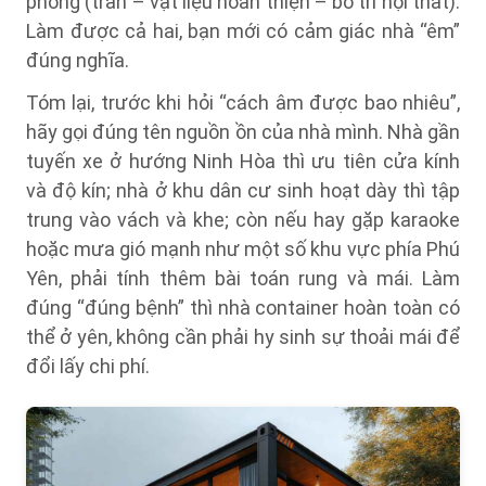
phòng (trần – vật liệu hoàn thiện – bố trí nội thất).
Làm được cả hai, bạn mới có cảm giác nhà “êm”
đúng nghĩa.
Tóm lại, trước khi hỏi “cách âm được bao nhiêu”,
hãy gọi đúng tên nguồn ồn của nhà mình. Nhà gần
tuyến xe ở hướng Ninh Hòa thì ưu tiên cửa kính
và độ kín; nhà ở khu dân cư sinh hoạt dày thì tập
trung vào vách và khe; còn nếu hay gặp karaoke
hoặc mưa gió mạnh như một số khu vực phía Phú
Yên, phải tính thêm bài toán rung và mái. Làm
đúng “đúng bệnh” thì nhà container hoàn toàn có
thể ở yên, không cần phải hy sinh sự thoải mái để
đổi lấy chi phí.