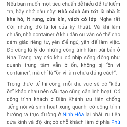
Nếu bạn muốn một tiêu chuẩn dễ hiểu để tự kiểm
tra, hãy nhớ câu này:
Nhà cách âm tốt là nhà ít
khe hở, ít rung, cửa kín, vách có lớp
. Nghe rất
đời, nhưng đó là lõi của kỹ thuật. Và khi làm
chuẩn, nhà container ở khu dân cư vẫn có thể cho
cảm giác riêng tư, yên để ngủ, yên để làm việc.
Đó cũng là lý do những công trình làm bài bản ở
Nha Trang hay các khu có nhịp sống đông như
quanh trung tâm vẫn ở ổn, không bị “ồn vì
container”, mà chỉ là “ồn vì làm chưa đúng cách”.
Trong thực tế thi công, mỗi khu vực sẽ có “kiểu
ồn” khác nhau nên cấu tạo cũng cần linh hoạt. Có
công trình khách ở Diên Khánh ưu tiên chống
tiếng nói và sinh hoạt xung quanh; có công trình
hướng ra trục đường ở
Ninh Hòa
lại phải ưu tiên
cửa kính và độ kín; có chỗ khách làm ở phía
Phú