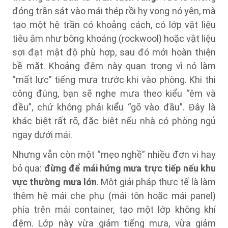
đóng trần sát vào mái thép rồi hy vọng nó yên, mà
tạo một hệ trần có khoảng cách, có lớp vật liệu
tiêu âm như bông khoáng (rockwool) hoặc vật liệu
sợi đạt mật độ phù hợp, sau đó mới hoàn thiện
bề mặt. Khoảng đệm này quan trọng vì nó làm
“mất lực” tiếng mưa trước khi vào phòng. Khi thi
công đúng, bạn sẽ nghe mưa theo kiểu “êm và
đều”, chứ không phải kiểu “gõ vào đầu”. Đây là
khác biệt rất rõ, đặc biệt nếu nhà có phòng ngủ
ngay dưới mái.
Nhưng vẫn còn một “mẹo nghề” nhiều đơn vị hay
bỏ qua:
đừng để mái hứng mưa trực tiếp nếu khu
vực thường mưa lớn
. Một giải pháp thực tế là làm
thêm hệ mái che phụ (mái tôn hoặc mái panel)
phía trên mái container, tạo một lớp không khí
đệm. Lớp này vừa giảm tiếng mưa, vừa giảm