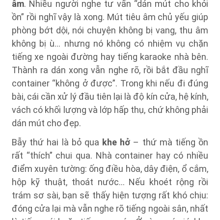
âm
. Nhiều người nghe tư vấn “dán mút cho khỏi
ồn” rồi nghĩ vậy là xong. Mút tiêu âm chủ yếu giúp
phòng bớt dội, nói chuyện không bị vang, thu âm
không bị ù… nhưng nó không có nhiệm vụ chặn
tiếng xe ngoài đường hay tiếng karaoke nhà bên.
Thành ra dán xong vẫn nghe rõ, rồi bắt đầu nghĩ
container “không ở được”. Trong khi nếu đi đúng
bài, cái cần xử lý đầu tiên lại là độ kín cửa, hệ kính,
vách có khối lượng và lớp hấp thụ, chứ không phải
dán mút cho đẹp.
Bẫy thứ hai là bỏ qua
khe hở
– thứ mà tiếng ồn
rất “thích” chui qua. Nhà container hay có nhiều
điểm xuyên tường: ống điều hòa, dây điện, ổ cắm,
hộp kỹ thuật, thoát nước… Nếu khoét rộng rồi
trám sơ sài, bạn sẽ thấy hiện tượng rất khó chịu:
đóng cửa lại mà vẫn nghe rõ tiếng ngoài sân, nhất