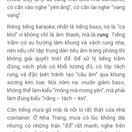
có căn vào nghe “yên ắng”, có căn lại nghe “vang
vang”.
Riêng tiếng karaoke, nhất là tiếng bass, nó là “ca
khó” vì không chỉ là âm thanh, mà là
rung
. Tiếng
trầm có xu hướng làm khung và vách rung nhẹ,
nên nếu chỉ tập trung dán tiêu âm trong phòng thì
không giải quyết triệt để. Để xử lý tiếng trầm
đúng, vách phải có khối lượng đủ, có lớp tách
rung, và đặc biệt tránh tạo “cầu âm” qua khung
xương kim loại. Nói nôm na: muốn giảm bass,
không thể làm kiểu “mỏng mà mong yên”, mà phải
làm đúng kiểu “nặng – tách – kín”.
Còn tiếng mưa gõ mái là nỗi lo rất thật của nhà
container. Ở Nha Trang, mưa có lúc không dài
nhưng có những trận “đổ” rất mạnh, nghe trên