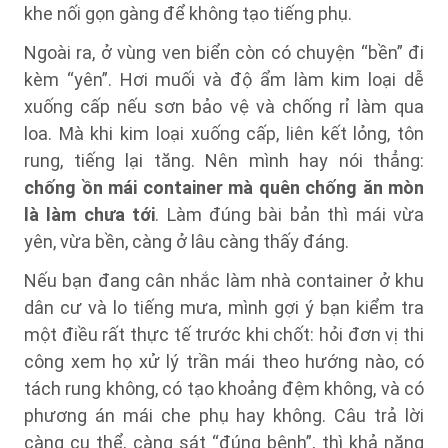
khe nối gọn gàng để không tạo tiếng phụ.
Ngoài ra, ở vùng ven biển còn có chuyện “bền” đi
kèm “yên”. Hơi muối và độ ẩm làm kim loại dễ
xuống cấp nếu sơn bảo vệ và chống rỉ làm qua
loa. Mà khi kim loại xuống cấp, liên kết lỏng, tôn
rung, tiếng lại tăng. Nên mình hay nói thẳng:
chống ồn mái container mà quên chống ăn mòn
là làm chưa tới
. Làm đúng bài bản thì mái vừa
yên, vừa bền, càng ở lâu càng thấy đáng.
Nếu bạn đang cân nhắc làm nhà container ở khu
dân cư và lo tiếng mưa, mình gợi ý bạn kiểm tra
một điều rất thực tế trước khi chốt: hỏi đơn vị thi
công xem họ xử lý trần mái theo hướng nào, có
tách rung không, có tạo khoảng đệm không, và có
phương án mái che phụ hay không. Câu trả lời
càng cụ thể, càng sát “đúng bệnh”, thì khả năng