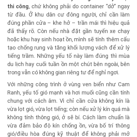
thi công
, chứ không phải do container “dở” ngay
từ đầu. Ở khu dân cư đông người, chỉ cần làm
đúng phần cửa – khe hở – trần mái thì hiệu quả
đã thấy rõ. Còn nếu nhà đặt gần tuyến xe chạy
hoặc khu hay sinh hoạt ồn, mình sẽ tính thêm cấu
tạo chống rung và tăng khối lượng vách để xử lý
tiếng trầm. Những yếu tố này làm đúng thì mùa
du lịch hay cuối tuần ồn một chút bên ngoài, bên
trong vẫn có không gian riêng tư để nghỉ ngơi.
Với những công trình ở vùng ven biển như Cam
Ranh, yếu tố gió mạnh và hơi muối cũng cần tính
chung với cách âm. Vì chỉ cần cửa không kín là
vừa lọt gió, vừa lọt tiếng; còn nếu xử lý kín quá mà
không tính thông gió, ở sẽ bí. Cách làm chuẩn là
vừa đảm bảo độ kín chống ồn, vừa bố trí thông
gió/điều hòa đúng kỹ thuật để không phải mở