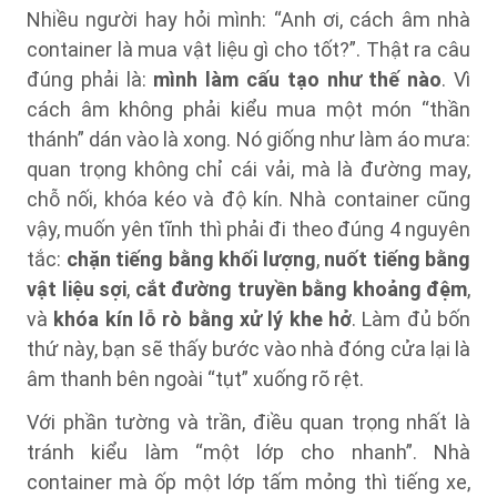
Nhiều người hay hỏi mình: “Anh ơi, cách âm nhà
container là mua vật liệu gì cho tốt?”. Thật ra câu
đúng phải là:
mình làm cấu tạo như thế nào
. Vì
cách âm không phải kiểu mua một món “thần
thánh” dán vào là xong. Nó giống như làm áo mưa:
quan trọng không chỉ cái vải, mà là đường may,
chỗ nối, khóa kéo và độ kín. Nhà container cũng
vậy, muốn yên tĩnh thì phải đi theo đúng 4 nguyên
tắc:
chặn tiếng bằng khối lượng
,
nuốt tiếng bằng
vật liệu sợi
,
cắt đường truyền bằng khoảng đệm
,
và
khóa kín lỗ rò bằng xử lý khe hở
. Làm đủ bốn
thứ này, bạn sẽ thấy bước vào nhà đóng cửa lại là
âm thanh bên ngoài “tụt” xuống rõ rệt.
Với phần tường và trần, điều quan trọng nhất là
tránh kiểu làm “một lớp cho nhanh”. Nhà
container mà ốp một lớp tấm mỏng thì tiếng xe,