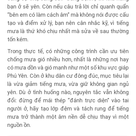
bạn ở sẽ yên. Còn nếu câu trả lời chỉ quanh quẩn
“bên em có làm cách âm” mà không nói được cấu
tạo và điểm xử lý, bạn nên cân nhắc kỹ, vì tiếng
mưa là thứ khó chịu nhất mà sửa về sau thường
tốn kém.
Trong thực tế, có những công trình cần ưu tiên
chống mưa gió nhiều hơn, nhất là những nơi hay
có mưa dồn và gió mạnh như một số khu vực giáp
Phú Yên. Còn ở khu dân cư đông đúc, mục tiêu lại
là vừa giảm tiếng mưa, vừa giữ không gian ngủ
yên. Dù ở tình huống nào, nguyên tắc vẫn không
đổi: đừng để mái thép “đánh trực diện” vào tai
người ở, hãy tạo lớp đệm và tách rung để tiếng
mưa trở thành một âm nền dễ chịu thay vì một
nguồn ồn.