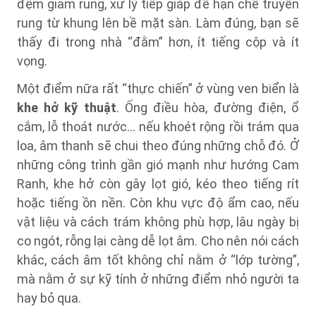
đệm giảm rung, xử lý tiếp giáp để hạn chế truyền
rung từ khung lên bề mặt sàn. Làm đúng, bạn sẽ
thấy đi trong nhà “đằm” hơn, ít tiếng cộp và ít
vọng.
Một điểm nữa rất “thực chiến” ở vùng ven biển là
khe hở kỹ thuật
. Ống điều hòa, đường điện, ổ
cắm, lỗ thoát nước… nếu khoét rộng rồi trám qua
loa, âm thanh sẽ chui theo đúng những chỗ đó. Ở
những công trình gần gió mạnh như hướng Cam
Ranh, khe hở còn gây lọt gió, kéo theo tiếng rít
hoặc tiếng ồn nền. Còn khu vực độ ẩm cao, nếu
vật liệu và cách trám không phù hợp, lâu ngày bị
co ngót, rỗng lại càng dễ lọt âm. Cho nên nói cách
khác, cách âm tốt không chỉ nằm ở “lớp tường”,
mà nằm ở sự kỹ tính ở những điểm nhỏ người ta
hay bỏ qua.