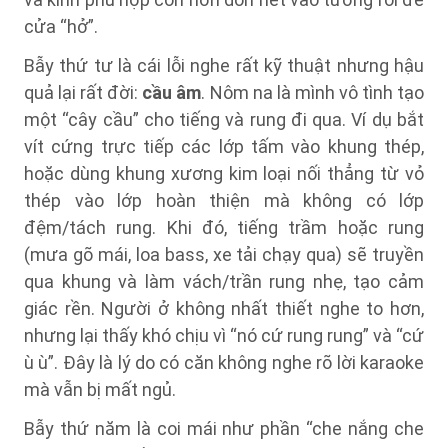
cửa “hở”.
Bẫy thứ tư là cái lỗi nghe rất kỹ thuật nhưng hậu
quả lại rất đời:
cầu âm
. Nôm na là mình vô tình tạo
một “cây cầu” cho tiếng và rung đi qua. Ví dụ bắt
vít cứng trực tiếp các lớp tấm vào khung thép,
hoặc dùng khung xương kim loại nối thẳng từ vỏ
thép vào lớp hoàn thiện mà không có lớp
đệm/tách rung. Khi đó, tiếng trầm hoặc rung
(mưa gõ mái, loa bass, xe tải chạy qua) sẽ truyền
qua khung và làm vách/trần rung nhẹ, tạo cảm
giác rền. Người ở không nhất thiết nghe to hơn,
nhưng lại thấy khó chịu vì “nó cứ rung rung” và “cứ
ù ù”. Đây là lý do có căn không nghe rõ lời karaoke
mà vẫn bị mất ngủ.
Bẫy thứ năm là coi mái như phần “che nắng che