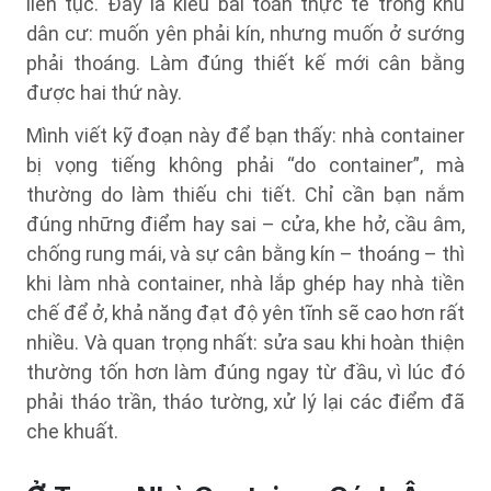
liên tục. Đây là kiểu bài toán thực tế trong khu
dân cư: muốn yên phải kín, nhưng muốn ở sướng
phải thoáng. Làm đúng thiết kế mới cân bằng
được hai thứ này.
Mình viết kỹ đoạn này để bạn thấy: nhà container
bị vọng tiếng không phải “do container”, mà
thường do làm thiếu chi tiết. Chỉ cần bạn nắm
đúng những điểm hay sai – cửa, khe hở, cầu âm,
chống rung mái, và sự cân bằng kín – thoáng – thì
khi làm nhà container, nhà lắp ghép hay nhà tiền
chế để ở, khả năng đạt độ yên tĩnh sẽ cao hơn rất
nhiều. Và quan trọng nhất: sửa sau khi hoàn thiện
thường tốn hơn làm đúng ngay từ đầu, vì lúc đó
phải tháo trần, tháo tường, xử lý lại các điểm đã
che khuất.