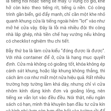
là tiếng nói hoặc tiếng xe máy. Ở vùng có gió, khe
hở còn kéo theo tiếng rít, tiếng ù nền. Có công
trình gần biển, gió đẩy mạnh, chỉ cần một khe nhỏ
quanh khung cửa là tiếng ngoài hẻm “lọt” vào như
mở hé cửa vậy. Đây là lỗi mà nhiều đội thi công
nhà lắp ghép, nhà tiền chế hay vướng nếu không
có checklist nghiệm thu chi tiết.
Bẫy thứ ba là làm cửa kiểu “đóng được là được”.
Với nhà container để ở, cửa là hạng mục quyết
định. Cửa mà không có gioăng tốt, khóa không ép
cánh sát khung, hoặc lắp khung không thẳng, thì
cách âm coi như mất một nửa hiệu quả. Rất nhiều
trường hợp tường làm khá dày, nhưng chỉ vì cửa
nhôm kính dùng kính đơn và gioăng lỏng, nên
tiếng xe vẫn lọt vào đều đều. Nói thật, nếu ngân
sách có hạn, mình thà khuyên bạn đầu tư cửa kín
và kính phù hợp còn hơn dồn hết vào tường rồi để