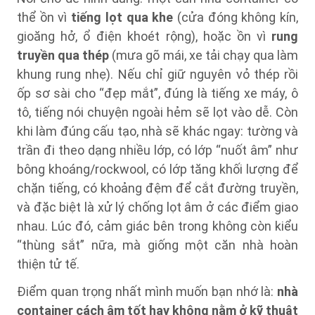
thể ồn vì
tiếng lọt qua khe
(cửa đóng không kín,
gioăng hở, ổ điện khoét rộng), hoặc ồn vì
rung
truyền qua thép
(mưa gõ mái, xe tải chạy qua làm
khung rung nhẹ). Nếu chỉ giữ nguyên vỏ thép rồi
ốp sơ sài cho “đẹp mắt”, đúng là tiếng xe máy, ô
tô, tiếng nói chuyện ngoài hẻm sẽ lọt vào dễ. Còn
khi làm đúng cấu tạo, nhà sẽ khác ngay: tường và
trần đi theo dạng nhiều lớp, có lớp “nuốt âm” như
bông khoáng/rockwool, có lớp tăng khối lượng để
chặn tiếng, có khoảng đệm để cắt đường truyền,
và đặc biệt là xử lý chống lọt âm ở các điểm giao
nhau. Lúc đó, cảm giác bên trong không còn kiểu
“thùng sắt” nữa, mà giống một căn nhà hoàn
thiện tử tế.
Điểm quan trọng nhất mình muốn bạn nhớ là:
nhà
container cách âm tốt hay không nằm ở kỹ thuật