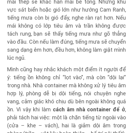
mái thép sẽ khác hẳn mái bê tông. Những khu
vực sát biển hoặc gió lớn như hướng Cam Ranh,
tiếng mưa còn bị gió đẩy, nghe ràn rạt hơn. Nếu
mái không có lớp tiêu âm và trần không được
tách rung, bạn sẽ thấy tiếng mưa như gõ thẳng
vào đầu. Còn nếu làm đúng, tiếng mưa sẽ chuyển
sang dạng êm hơn, đều hơn, không làm giật mình
lúc ngủ.
Mình cũng hay nhắc khách một điểm ít người để
ý: tiếng ồn không chỉ “lọt vào”, mà còn “dội lại”
trong nhà. Nhà container mà không xử lý tiêu âm
hợp lý, phòng dễ bị dội tiếng, nói chuyện nghe
vang, cảm giác khó chịu dù bên ngoài không quá
ồn. Vì vậy khi làm
cách âm nhà container để ở
,
phải tách hai việc: một là chặn tiếng từ ngoài vào
(cửa – khe – vách), hai là giảm dội âm trong