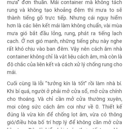
mưa” đơn thuần. Mái container mà không tách
rung và không tạo khoảng đệm thì mưa to sẽ
thành tiếng gõ trực tiếp. Nhưng cái nguy hiểm
hơn là các liên kết mái làm không chuẩn, vài mùa
mưa gió bắt đầu lỏng, rung, phát ra tiếng lạch
cạch. Ở nơi gió mạnh, những tiếng phụ này nghe
rất khó chịu vào ban đêm. Vậy nên cách âm nhà
container không chỉ là vật liệu cách âm, mà còn là
độ chắc của liên kết và cách xử lý chống rung cho
mái.
Cuối cùng là lỗi “tưởng kín là tốt” rồi làm nhà bí.
Khi bí quá, người ở phải mở cửa sổ, mở cửa chính
cho thoáng. Và chỉ cần mở cửa thường xuyên,
mọi công sức cách âm coi như về 0. Thiết kế
đúng là vừa kín để chống lọt âm, vừa có thông
gió/điều hòa bố trí hợp lý để không cần mở cửa