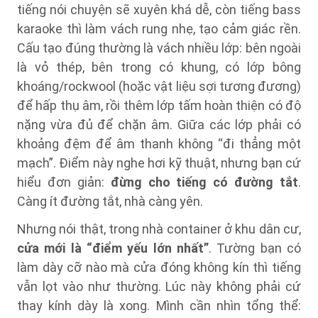
tiếng nói chuyện sẽ xuyên khá dễ, còn tiếng bass
karaoke thì làm vách rung nhẹ, tạo cảm giác rền.
Cấu tạo đúng thường là vách nhiều lớp: bên ngoài
là vỏ thép, bên trong có khung, có lớp bông
khoáng/rockwool (hoặc vật liệu sợi tương đương)
để hấp thụ âm, rồi thêm lớp tấm hoàn thiện có độ
nặng vừa đủ để chặn âm. Giữa các lớp phải có
khoảng đệm để âm thanh không “đi thẳng một
mạch”. Điểm này nghe hơi kỹ thuật, nhưng bạn cứ
hiểu đơn giản:
đừng cho tiếng có đường tắt
.
Càng ít đường tắt, nhà càng yên.
Nhưng nói thật, trong nhà container ở khu dân cư,
cửa mới là “điểm yếu lớn nhất”
. Tường bạn có
làm dày cỡ nào mà cửa đóng không kín thì tiếng
vẫn lọt vào như thường. Lúc này không phải cứ
thay kính dày là xong. Mình cần nhìn tổng thể: