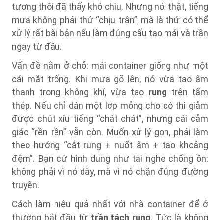
tượng thôi đã thấy khó chịu. Nhưng nói thật, tiếng
mưa không phải thứ “chịu trận”, mà là thứ có thể
xử lý rất bài bản nếu làm đúng cấu tạo mái và trần
ngay từ đầu.
Vấn đề nằm ở chỗ: mái container giống như một
cái mặt trống. Khi mưa gõ lên, nó vừa tạo âm
thanh trong không khí, vừa tạo
rung
trên tấm
thép. Nếu chỉ dán một lớp mỏng cho có thì giảm
được chút xíu tiếng “chát chát”, nhưng cái cảm
giác “rền rền” vẫn còn. Muốn xử lý gọn, phải làm
theo hướng “cắt rung + nuốt âm + tạo khoảng
đệm”. Bạn cứ hình dung như tai nghe chống ồn:
không phải vì nó dày, mà vì nó chặn đúng đường
truyền.
Cách làm hiệu quả nhất với nhà container để ở
thường bắt đầu từ
trần tách rung
. Tức là không