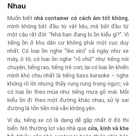
Nhau
Muốn biết
nhà container có cách âm tốt không
,
mình không bắt đầu từ vật liệu, mà bắt đầu từ
một câu rất đời: “Nhà bạn đang bị ồn kiểu gì?”. Vì
tiếng ồn ở khu dân cư không phải một cục duy
nhất. Có loại ồn nghe “lèo xèo” cả ngày như xe
máy, ô tô; có loại ồn nghe “rõ chữ” như tiếng nói
chuyện, tiếng rao, tiếng trẻ con; lại có loại ồn khiến
mình khó chịu nhất là tiếng bass karaoke – nghe
không rõ lời nhưng thấy rung rung trong ngực; và
có loại ồn theo mùa như tiếng mưa gõ mái. Mỗi
kiểu ồn đi theo một đường khác nhau, xử lý sai
đường là tốn tiền mà vẫn không yên.
Ví dụ, tiếng xe cộ là dạng dễ gặp nhất ở đô thị
biển. Nó thường lọt vào nhà qua
cửa, kính và khe