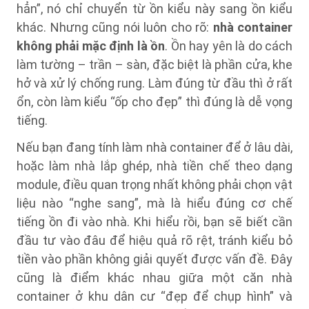
hẳn”, nó chỉ chuyển từ ồn kiểu này sang ồn kiểu
khác. Nhưng cũng nói luôn cho rõ:
nhà container
không phải mặc định là ồn
. Ồn hay yên là do cách
làm tường – trần – sàn, đặc biệt là phần cửa, khe
hở và xử lý chống rung. Làm đúng từ đầu thì ở rất
ổn, còn làm kiểu “ốp cho đẹp” thì đúng là dễ vọng
tiếng.
Nếu bạn đang tính làm nhà container để ở lâu dài,
hoặc làm nhà lắp ghép, nhà tiền chế theo dạng
module, điều quan trọng nhất không phải chọn vật
liệu nào “nghe sang”, mà là hiểu đúng cơ chế
tiếng ồn đi vào nhà. Khi hiểu rồi, bạn sẽ biết cần
đầu tư vào đâu để hiệu quả rõ rệt, tránh kiểu bỏ
tiền vào phần không giải quyết được vấn đề. Đây
cũng là điểm khác nhau giữa một căn nhà
container ở khu dân cư “đẹp để chụp hình” và