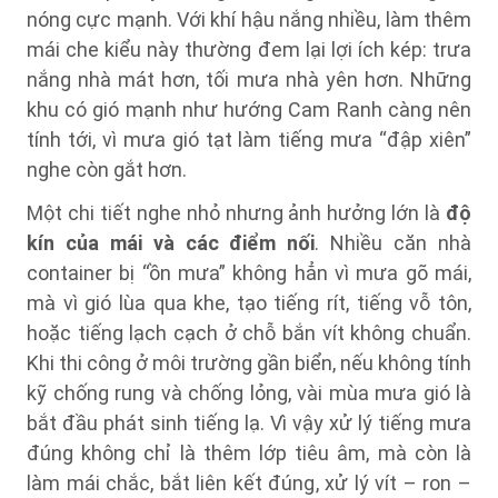
nóng cực mạnh. Với khí hậu nắng nhiều, làm thêm
mái che kiểu này thường đem lại lợi ích kép: trưa
nắng nhà mát hơn, tối mưa nhà yên hơn. Những
khu có gió mạnh như hướng Cam Ranh càng nên
tính tới, vì mưa gió tạt làm tiếng mưa “đập xiên”
nghe còn gắt hơn.
Một chi tiết nghe nhỏ nhưng ảnh hưởng lớn là
độ
kín của mái và các điểm nối
. Nhiều căn nhà
container bị “ồn mưa” không hẳn vì mưa gõ mái,
mà vì gió lùa qua khe, tạo tiếng rít, tiếng vỗ tôn,
hoặc tiếng lạch cạch ở chỗ bắn vít không chuẩn.
Khi thi công ở môi trường gần biển, nếu không tính
kỹ chống rung và chống lỏng, vài mùa mưa gió là
bắt đầu phát sinh tiếng lạ. Vì vậy xử lý tiếng mưa
đúng không chỉ là thêm lớp tiêu âm, mà còn là
làm mái chắc, bắt liên kết đúng, xử lý vít – ron –