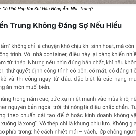
r Có Phù Hợp Với Khí Hậu Nóng Ẩm Nha Trang?
ền Trung Không Đáng Sợ Nếu Hiểu
ẩm” không chỉ là chuyện khó chịu khi sinh hoạt, mà còn 
ng trình. Với nhà container, điều này lại càng khiến nhi
làm từ thép. Nhưng nếu nhìn đúng bản chất, khí hậu khô
er; thứ quyết định công trình có bền, có mát, có đáng ti
kế và thi công ngay từ đầu, đặc biệt là các hạng m
ng ăn mòn muối biển.
ờ nắng trong năm cao, bức xạ nhiệt mạnh vào mùa khô, n
er nguyên bản ngoài trời thì nóng là điều chắc chắn. T
ang theo chuẩn cải tạo để ở hoặc kinh doanh không v
 xuống là xong”. Vỏ thép chỉ là khung chịu lực. Không gi
ạo phía trong: hệ cách nhiệt mái – vách, lớp chống ngư