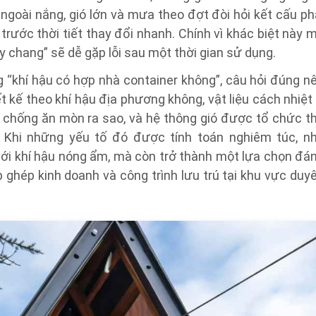
, ngoài nắng, gió lớn và mưa theo đợt đòi hỏi kết cấu ph
 trước thời tiết thay đổi nhanh. Chính vì khác biệt này 
 chang” sẽ dễ gặp lỗi sau một thời gian sử dụng.
ng “khí hậu có hợp nhà container không”, câu hỏi đúng n
ết kế theo khí hậu địa phương không, vật liệu cách nhiệt
ý chống ăn mòn ra sao, và hệ thông gió được tổ chức t
 Khi những yếu tố đó được tính toán nghiêm túc, n
với khí hậu nóng ẩm, mà còn trở thành một lựa chọn đá
p ghép kinh doanh và công trình lưu trú tại khu vực duy