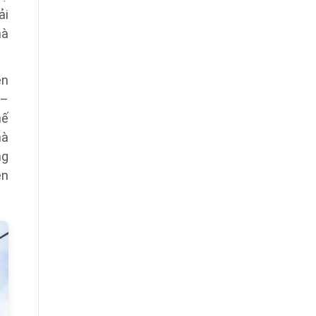
ải
mà
ên
 –
hế
hà
ng
ên