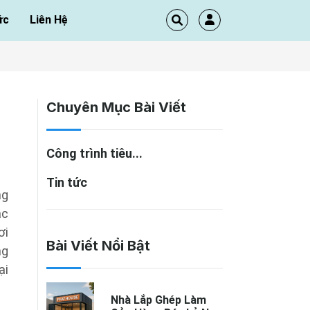
ức
Liên Hệ
Chuyên Mục Bài Viết
Công trình tiêu...
Tin tức
ng
ặc
ơi
Bài Viết Nổi Bật
ng
ại
Nhà Lắp Ghép Làm