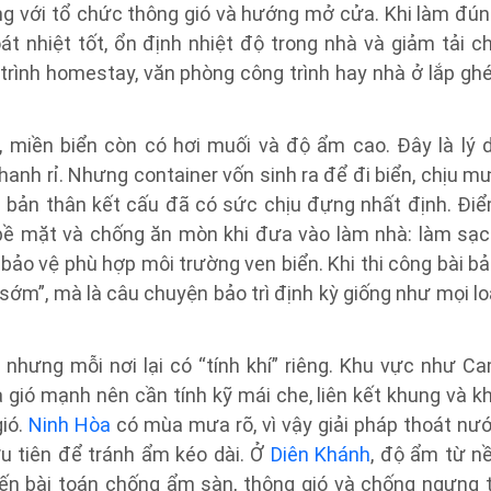
cộng với tổ chức thông gió và hướng mở cửa. Khi làm đún
át nhiệt tốt, ổn định nhiệt độ trong nhà và giảm tải c
 trình homestay, văn phòng công trình hay nhà ở lắp gh
 miền biển còn có hơi muối và độ ẩm cao. Đây là lý 
nhanh rỉ. Nhưng container vốn sinh ra để đi biển, chịu m
ên bản thân kết cấu đã có sức chịu đựng nhất định. Đi
ý bề mặt và chống ăn mòn khi đưa vào làm nhà: làm sạc
 bảo vệ phù hợp môi trường ven biển. Khi thi công bài bả
 sớm”, mà là câu chuyện bảo trì định kỳ giống như mọi lo
nhưng mỗi nơi lại có “tính khí” riêng. Khu vực như C
 gió mạnh nên cần tính kỹ mái che, liên kết khung và k
ió.
Ninh Hòa
có mùa mưa rõ, vì vậy giải pháp thoát nư
u tiên để tránh ẩm kéo dài. Ở
Diên Khánh
, độ ẩm từ n
n bài toán chống ẩm sàn, thông gió và chống ngưng 