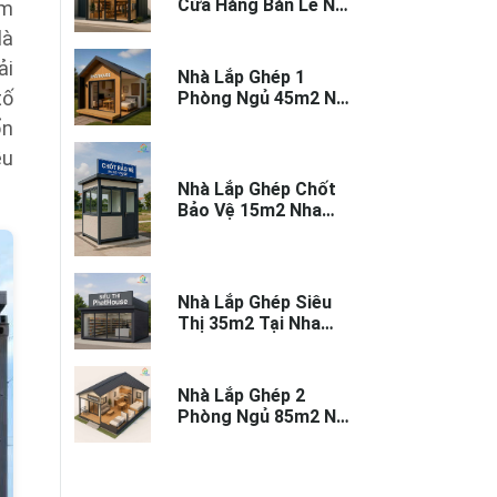
Cửa Hàng Bán Lẻ Nha
ảm
Trang - Thi Công
là
Trọn Gói
ải
Nhà Lắp Ghép 1
tố
Phòng Ngủ 45m2 Nha
Trang – Nhỏ Gọn,
ổn
Tiện Nghi
ều
Nhà Lắp Ghép Chốt
Bảo Vệ 15m2 Nha
Trang – Thi Công
Nhanh
Nhà Lắp Ghép Siêu
Thị 35m2 Tại Nha
Trang - Thi Công
Trọn Gói
Nhà Lắp Ghép 2
Phòng Ngủ 85m2 Nha
Trang – Hiện Đại, Bền
Đẹp