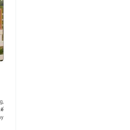
g,
kế
ay