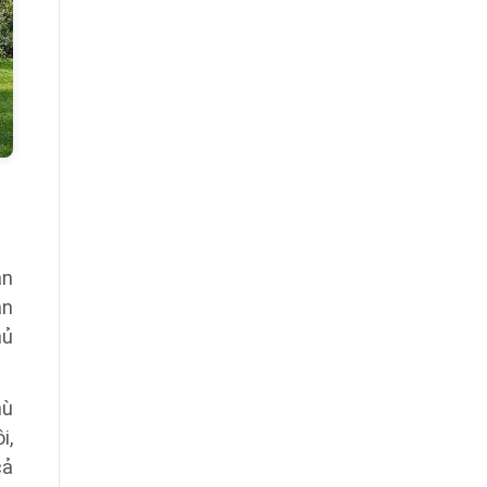
àn
ân
hủ
hù
i,
cả