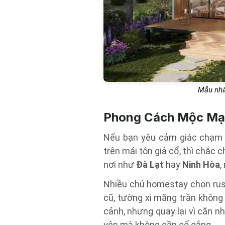
Mẫu nhà
Phong Cách Mộc Mạc
Nếu bạn yêu cảm giác chạm v
trên mái tôn giả cổ, thì chắc 
nơi như
Đà Lạt
hay
Ninh Hòa
,
Nhiều chủ homestay chọn rusti
cũ, tường xi măng trần không
cảnh, nhưng quay lại vì căn nh
yên mà không cần cố gắng.