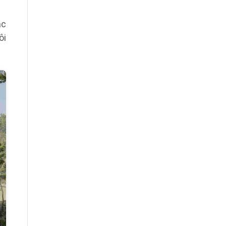
ặc
ôi