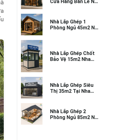
Cửa Hàng Bán Lẻ Nha
hà
Trang - Thi Công
ưa
Trọn Gói
ểu
Nhà Lắp Ghép 1
Phòng Ngủ 45m2 Nha
Trang – Nhỏ Gọn,
Tiện Nghi
Nhà Lắp Ghép Chốt
Bảo Vệ 15m2 Nha
Trang – Thi Công
Nhanh
Nhà Lắp Ghép Siêu
Thị 35m2 Tại Nha
Trang - Thi Công
Trọn Gói
Nhà Lắp Ghép 2
Phòng Ngủ 85m2 Nha
Trang – Hiện Đại, Bền
Đẹp