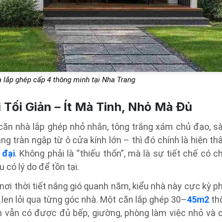
 lắp ghép cấp 4 thông minh tại Nha Trang
 Tối Giản – Ít Mà Tinh, Nhỏ Mà Đủ
ăn nhà lắp ghép nhỏ nhắn, tông trắng xám chủ đạo, s
ng tràn ngập từ ô cửa kính lớn – thì đó chính là hiện th
 đại
. Không phải là “thiếu thốn”, mà là sự tiết chế có c
u có lý do để tồn tại.
, nơi thời tiết nắng gió quanh năm, kiểu nhà này cực kỳ p
 len lỏi qua từng góc nhà. Một căn lắp ghép 30–
45m2
thô
ạn vẫn có được đủ bếp, giường, phòng làm việc nhỏ và 