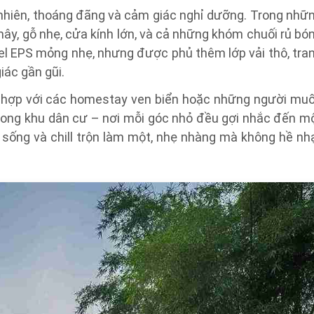
ự nhiên, thoáng đãng và cảm giác nghỉ dưỡng. Trong nhữ
 mây, gỗ nhẹ, cửa kính lớn, và cả những khóm chuối rủ bó
nel EPS mỏng nhẹ, nhưng được phủ thêm lớp vải thô, tra
iác gần gũi.
 hợp với các homestay ven biển hoặc những người mu
trong khu dân cư – nơi mỗi góc nhỏ đều gợi nhắc đến m
 sống và chill trộn làm một, nhẹ nhàng mà không hề nh