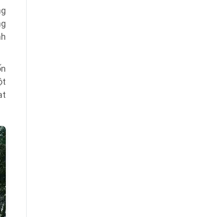
ng
ng
nh
ốn
ột
ạt