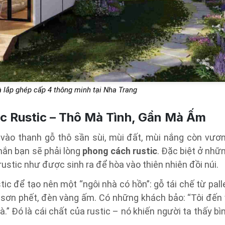
 lắp ghép cấp 4 thông minh tại Nha Trang
 Rustic – Thô Mà Tình, Gần Mà Ấm
ào thanh gỗ thô sần sùi, mùi đất, mùi nắng còn vươ
chắn bạn sẽ phải lòng
phong cách rustic
. Đặc biệt ở nhữ
 rustic như được sinh ra để hòa vào thiên nhiên đồi núi.
c để tạo nên một “ngôi nhà có hồn”: gỗ tái chế từ pall
 sơn phết, đèn vàng ấm. Có những khách bảo: “Tôi đến 
à.” Đó là cái chất của rustic – nó khiến người ta thấy bì