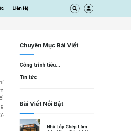
ức
Liên Hệ
Chuyên Mục Bài Viết
Công trình tiêu...
Tin tức
hí
ơn
ối
Bài Viết Nổi Bật
ng
a
y,
Nhà Lắp Ghép Làm