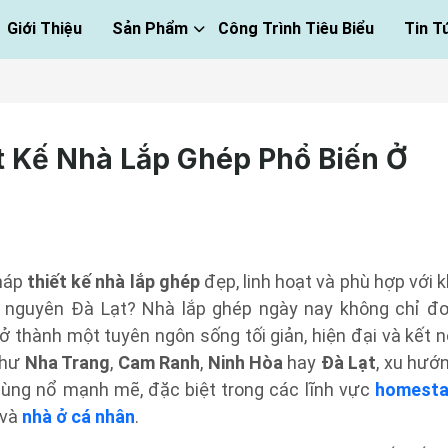
Giới Thiệu
Sản Phẩm
Công Trình Tiêu Biểu
Tin T
 Kế Nhà Lắp Ghép Phổ Biến Ở
pháp
thiết kế nhà lắp ghép
đẹp, linh hoạt và phù hợp với k
 nguyên Đà Lạt? Nhà lắp ghép ngày nay không chỉ đ
ở thành một tuyên ngôn sống tối giản, hiện đại và kết n
như
Nha Trang
,
Cam Ranh
,
Ninh Hòa
hay
Đà Lạt
, xu hướ
bùng nổ mạnh mẽ, đặc biệt trong các lĩnh vực
homest
và
nhà ở cá nhân
.