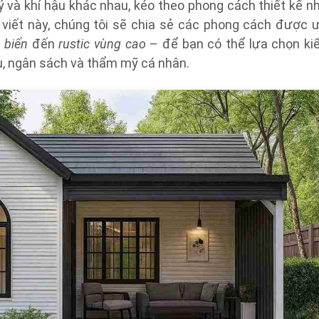
 lý và khí hậu khác nhau, kéo theo phong cách thiết kế n
ài viết này, chúng tôi sẽ chia sẻ các phong cách được 
n biển
đến
rustic vùng cao
– để bạn có thể lựa chọn ki
u, ngân sách và thẩm mỹ cá nhân.