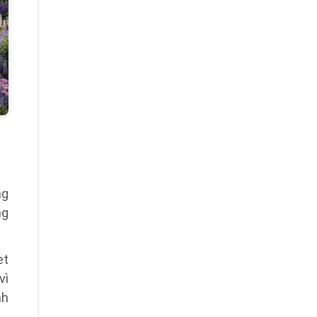
ng
ng
et
vì
nh