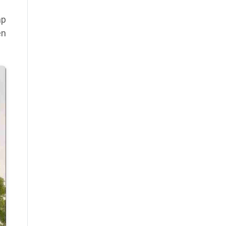
ắp
ên