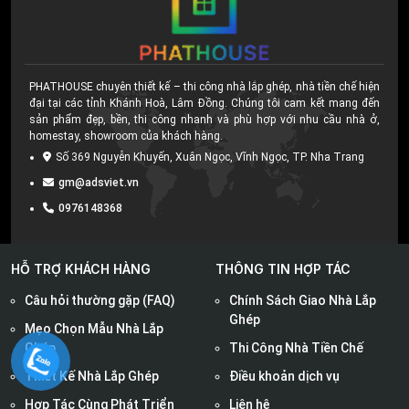
PHATHOUSE chuyên thiết kế – thi công nhà lắp ghép, nhà tiền chế hiện
đại tại các tỉnh Khánh Hoà, Lâm Đồng. Chúng tôi cam kết mang đến
sản phẩm đẹp, bền, thi công nhanh và phù hợp với nhu cầu nhà ở,
homestay, showroom của khách hàng.
Số 369 Nguyễn Khuyến, Xuân Ngọc, Vĩnh Ngọc, TP. Nha Trang
gm@adsviet.vn
0976148368
HỖ TRỢ KHÁCH HÀNG
THÔNG TIN HỢP TÁC
Câu hỏi thường gặp (FAQ)
Chính Sách Giao Nhà Lắp
Ghép
Mẹo Chọn Mẫu Nhà Lắp
Ghép
Thi Công Nhà Tiền Chế
Thiết Kế Nhà Lắp Ghép
Điều khoản dịch vụ
Hợp Tác Cùng Phát Triển
Liên hệ