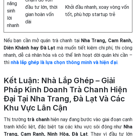
năng
đầu tư lớn, thời
Khởi đầu nhanh, xoay vòng vốn
sinh
gian hoàn vốn
tốt, phù hợp startup trẻ
lời
dài
nhanh
Nếu bạn cần mở quán trà chanh tại
Nha Trang, Cam Ranh,
Diên Khánh hay Đà Lạt
mà muốn tiết kiệm chi phí, thi công
nhanh, dễ cá nhân hóa và có thể linh hoạt dời quán khi cần –
thì
nhà lắp ghép là lựa chọn thông minh và hiện đại
.
Kết Luận: Nhà Lắp Ghép – Giải
Pháp Kinh Doanh Trà Chanh Hiện
Đại Tại Nha Trang, Đà Lạt Và Các
Khu Vực Lân Cận
Thị trường
trà chanh
hiện nay đang bước vào giai đoạn cạnh
tranh khốc liệt, đặc biệt tại các khu vực sôi động như
Nha
Trang, Cam Ranh, Ninh Hòa, Đà Lạt
. Thay vì đầu tư lớn