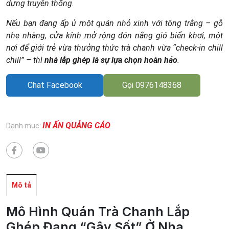
dựng truyền thống.
Nếu bạn đang ấp ủ một quán nhỏ xinh với tông trắng – gỗ
nhẹ nhàng, cửa kính mở rộng đón nắng gió biển khơi, một
nơi để giới trẻ vừa thưởng thức trà chanh vừa “check-in chill
chill” – thì
nhà lắp ghép là sự lựa chọn hoàn hảo
.
Chat Facebook
Gọi 0976148368
IN ẤN QUẢNG CÁO
Danh mục:
Mô tả
Mô Hình Quán Trà Chanh Lắp
Ghép Đang “Gây Sốt” Ở Nha