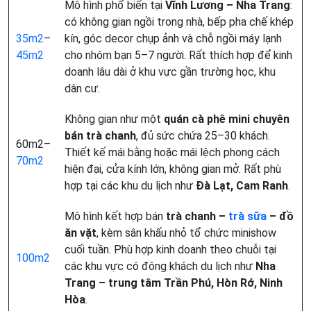
Mô hình phổ biến tại
Vĩnh Lương – Nha Trang
:
có không gian ngồi trong nhà, bếp pha chế khép
35m2
–
kín, góc decor chụp ảnh và chỗ ngồi máy lạnh
45m2
cho nhóm bạn 5–7 người. Rất thích hợp để kinh
doanh lâu dài ở khu vực gần trường học, khu
dân cư.
Không gian như một
quán cà phê mini chuyên
bán trà chanh
, đủ sức chứa 25–30 khách.
60m2–
Thiết kế mái bằng hoặc mái lệch phong cách
70m2
hiện đại, cửa kính lớn, không gian mở. Rất phù
hợp tại các khu du lịch như
Đà Lạt, Cam Ranh
.
Mô hình kết hợp bán
trà chanh –
trà sữa
– đồ
ăn vặt
, kèm sân khấu nhỏ tổ chức minishow
cuối tuần. Phù hợp kinh doanh theo chuỗi tại
100m2
các khu vực có đông khách du lịch như
Nha
Trang – trung tâm Trần Phú, Hòn Rớ, Ninh
Hòa
.