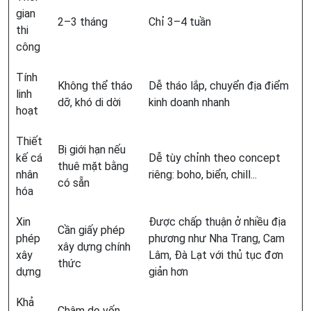
gian
2–3 tháng
Chỉ 3–4 tuần
thi
công
Tính
Không thể tháo
Dễ tháo lắp, chuyển địa điểm
linh
dỡ, khó di dời
kinh doanh nhanh
hoạt
Thiết
Bị giới hạn nếu
kế cá
Dễ tùy chỉnh theo concept
thuê mặt bằng
nhân
riêng: boho, biển, chill...
có sẵn
hóa
Xin
Được chấp thuận ở nhiều địa
Cần giấy phép
phép
phương như Nha Trang, Cam
xây dựng chính
xây
Lâm, Đà Lạt với thủ tục đơn
thức
dựng
giản hơn
Khả
Chậm do vốn