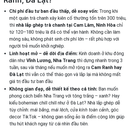
Ranh, Đà Lạt?
Chi phí đầu tư ban đầu thấp, dễ xoay vốn:
Trong khi
một quán trà chanh xây kiên cố thường tốn trên 300 triệu,
thì
nhà lắp ghép trà chanh tại Cam Lâm, Ninh Hòa
chỉ
từ 120–180 triệu là đã có thể vận hành. Không cần làm
móng sâu, không phát sinh chi phí lớn – rất phù hợp với
người trẻ muốn khởi nghiệp.
Linh hoạt mở – dễ dời địa điểm:
Kinh doanh ở khu đông
dân như
Vĩnh Lương, Nha Trang
thì dựng nhanh trong 3
tuần, sau vài tháng nếu muốn mở rộng ra
Cam Ranh hay
Đà Lạt
thì vẫn có thể tháo gọn và lắp lại mà không mất
giá trị đầu tư ban đầu.
Không gian đẹp, dễ thiết kế theo cá tính:
Bạn muốn
phong cách biển Nha Trang với tông trắng – xanh? Hay
kiểu bohemian chill chill như ở Đà Lạt? Nhà lắp ghép dễ
tùy chỉnh:
mái bằng, mái lệch, cửa kính toàn cảnh
, góc
decor TikTok – không gian sống ảo là điểm cộng lớn giúp
thu hút khách ngay từ cái nhìn đầu tiên.