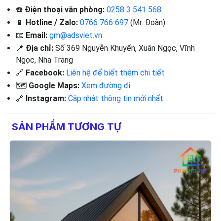
☎️
Điện thoại văn phòng:
0258 3 541 568
📱
Hotline / Zalo:
0766 766 697
(Mr. Đoàn)
📧
Email:
gm@adsviet.vn
📍
Địa chỉ:
Số 369 Nguyễn Khuyến, Xuân Ngọc, Vĩnh
Ngọc, Nha Trang
🔗
Facebook:
Liên hệ để biết thêm chi tiết
🗺️
Google Maps:
Xem đường đi
🔗
Instagram:
Cập nhật thông tin mới nhất
SẢN PHẨM TƯƠNG TỰ