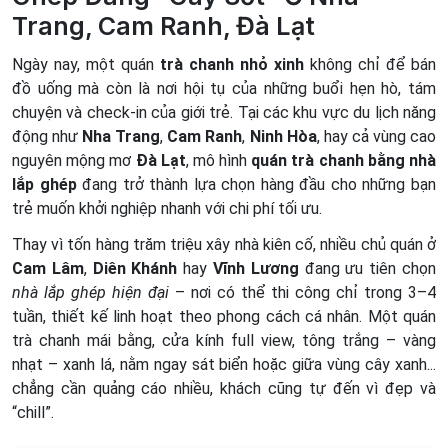
Trang, Cam Ranh, Đà Lạt
Ngày nay, một quán
trà chanh nhỏ xinh
không chỉ để bán
đồ uống mà còn là nơi hội tụ của những buổi hẹn hò, tám
chuyện và check-in của giới trẻ. Tại các khu vực du lịch năng
động như
Nha Trang
,
Cam Ranh
,
Ninh Hòa
, hay cả vùng cao
nguyên mộng mơ
Đà Lạt
, mô hình
quán trà chanh bằng nhà
lắp ghép
đang trở thành lựa chọn hàng đầu cho những bạn
trẻ muốn khởi nghiệp nhanh với chi phí tối ưu.
Thay vì tốn hàng trăm triệu xây nhà kiên cố, nhiều chủ quán ở
Cam Lâm
,
Diên Khánh
hay
Vĩnh Lương
đang ưu tiên chọn
nhà lắp ghép hiện đại
– nơi có thể thi công chỉ trong 3–4
tuần, thiết kế linh hoạt theo phong cách cá nhân. Một quán
trà chanh mái bằng, cửa kính full view, tông trắng – vàng
nhạt – xanh lá, nằm ngay sát biển hoặc giữa vùng cây xanh...
chẳng cần quảng cáo nhiều, khách cũng tự đến vì đẹp và
“chill”.