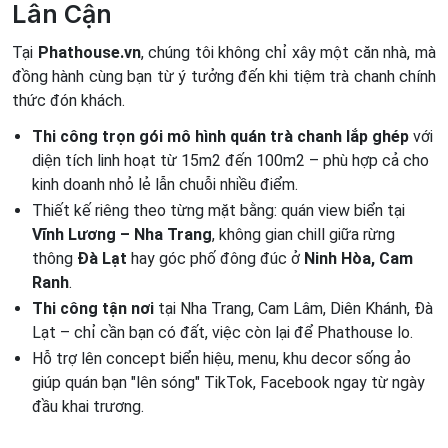
Lân Cận
Tại
Phathouse.vn
, chúng tôi không chỉ xây một căn nhà, mà
đồng hành cùng bạn từ ý tưởng đến khi tiệm trà chanh chính
thức đón khách.
Thi công trọn gói mô hình quán trà chanh lắp ghép
với
diện tích linh hoạt từ 15m2 đến 100m2 – phù hợp cả cho
kinh doanh nhỏ lẻ lẫn chuỗi nhiều điểm.
Thiết kế riêng theo từng mặt bằng: quán view biển tại
Vĩnh Lương – Nha Trang
, không gian chill giữa rừng
thông
Đà Lạt
hay góc phố đông đúc ở
Ninh Hòa, Cam
Ranh
.
Thi công tận nơi
tại Nha Trang, Cam Lâm, Diên Khánh, Đà
Lạt – chỉ cần bạn có đất, việc còn lại để Phathouse lo.
Hỗ trợ lên concept biển hiệu, menu, khu decor sống ảo
giúp quán bạn "lên sóng" TikTok, Facebook ngay từ ngày
đầu khai trương.