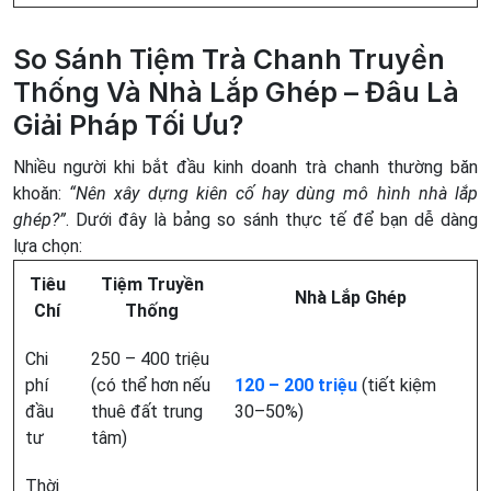
So Sánh Tiệm Trà Chanh Truyền
Thống Và Nhà Lắp Ghép – Đâu Là
Giải Pháp Tối Ưu?
Nhiều người khi bắt đầu kinh doanh trà chanh thường băn
khoăn:
“Nên xây dựng kiên cố hay dùng mô hình nhà lắp
ghép?”
. Dưới đây là bảng so sánh thực tế để bạn dễ dàng
lựa chọn:
Tiêu
Tiệm Truyền
Nhà Lắp Ghép
Chí
Thống
Chi
250 – 400 triệu
phí
(có thể hơn nếu
120 – 200 triệu
(tiết kiệm
đầu
thuê đất trung
30–50%)
tư
tâm)
Thời