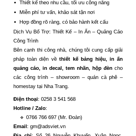
Thiết kế theo nhu cầu, tối ưu công năng
Miễn phí tư vấn, khảo sát tận nơi
Hợp đồng rõ ràng, có bảo hành kết cấu
Dịch Vụ Bổ Trợ: Thiết Kế – In Ấn – Quảng Cáo
Công Trình
Bên cạnh thi công nhà, chúng tôi cung cấp giải
pháp toàn diện về
thiết kế bảng hiệu, in ấn
quảng cáo, in decal, tem nhãn, hộp đèn
cho
các công trình – showroom – quán cà phê –
homestay tại Nha Trang.
Điện thoại
: 0258 3 541 568
Hotline / Zalo
:
🔹 0766 766 697 (Mr. Đoàn)
Email
: gm@adsviet.vn
Địa chỉ
: Số 26 Nguyễn Khuyến, Xuân Ngọc,