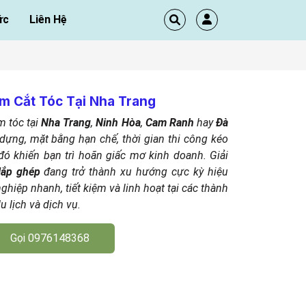
ức
Liên Hệ
m Cắt Tóc Tại Nha Trang
m tóc tại
Nha Trang
,
Ninh Hòa
,
Cam Ranh
hay
Đà
dựng, mặt bằng hạn chế, thời gian thi công kéo
ó khiến bạn trì hoãn giấc mơ kinh doanh. Giải
lắp ghép
đang trở thành xu hướng cực kỳ hiệu
hiệp nhanh, tiết kiệm và linh hoạt tại các thành
 lịch và dịch vụ.
Gọi 0976148368