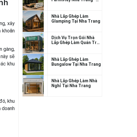
inh
Thi Công Trọn Gói
Nhà Lắp Ghép Làm
Glamping Tại Nha Trang
ng, xây
 khoăn
Dịch Vụ Trọn Gói Nhà
Lắp Ghép Làm Quán Trà
Chanh Nha Trang
n gàng,
 này sẽ
Nhà Lắp Ghép Làm
các khu
Bungalow Tại Nha Trang
Nhà Lắp Ghép Làm Nhà
Nghỉ Tại Nha Trang
đó, khu
h doanh