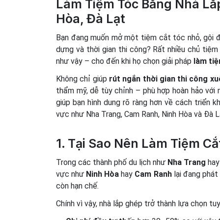
Làm Tiệm Tóc Bằng Nhà Lắp
Hòa, Đà Lạt
Bạn đang muốn mở một tiệm cắt tóc nhỏ, gội đầu
dựng và thời gian thi công? Rất nhiều chủ tiệm
như vậy – cho đến khi họ chọn giải pháp
làm ti
Không chỉ giúp
rút ngắn thời gian thi công x
thẩm mỹ, dễ tùy chỉnh – phù hợp hoàn hảo với m
giúp bạn hình dung rõ ràng hơn về cách triển kh
vực như Nha Trang, Cam Ranh, Ninh Hòa và Đà L
1. Tại Sao Nên Làm Tiệm C
Trong các thành phố du lịch như
Nha Trang
ha
vực như
Ninh Hòa
hay
Cam Ranh
lại đang phát
còn hạn chế.
Chính vì vậy, nhà lắp ghép trở thành lựa chọn tuy