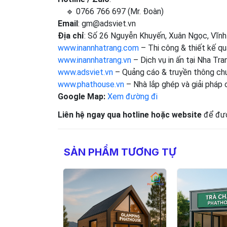
🔹 0766 766 697 (Mr. Đoàn)
Email
: gm@adsviet.vn
Địa chỉ
: Số 26 Nguyễn Khuyến, Xuân Ngọc, Vĩn
www.inannhatrang.com
– Thi công & thiết kế qu
www.inannhatrang.vn
– Dịch vụ in ấn tại Nha Tra
www.adsviet.vn
– Quảng cáo & truyền thông ch
www.phathouse.vn
– Nhà lắp ghép và giải pháp 
Google Map:
Xem đường đi
Liên hệ ngay qua hotline hoặc website
để đượ
SẢN PHẨM TƯƠNG TỰ