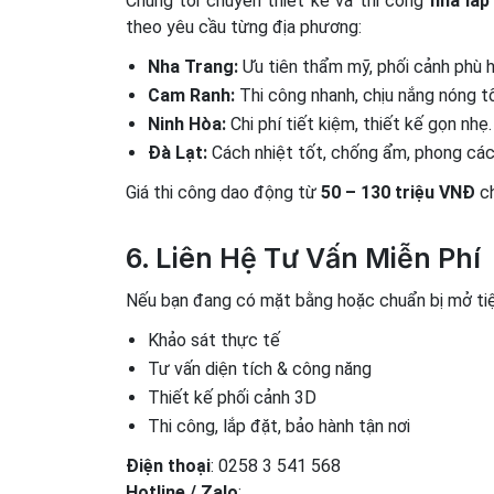
Chúng tôi chuyên thiết kế và thi công
nhà lắp
theo yêu cầu từng địa phương:
Nha Trang:
Ưu tiên thẩm mỹ, phối cảnh phù h
Cam Ranh:
Thi công nhanh, chịu nắng nóng tố
Ninh Hòa:
Chi phí tiết kiệm, thiết kế gọn nhẹ.
Đà Lạt:
Cách nhiệt tốt, chống ẩm, phong các
Giá thi công dao động từ
50 – 130 triệu VNĐ
ch
6. Liên Hệ Tư Vấn Miễn Phí
Nếu bạn đang có mặt bằng hoặc chuẩn bị mở ti
Khảo sát thực tế
Tư vấn diện tích & công năng
Thiết kế phối cảnh 3D
Thi công, lắp đặt, bảo hành tận nơi
Điện thoại
: 0258 3 541 568
Hotline / Zalo
: