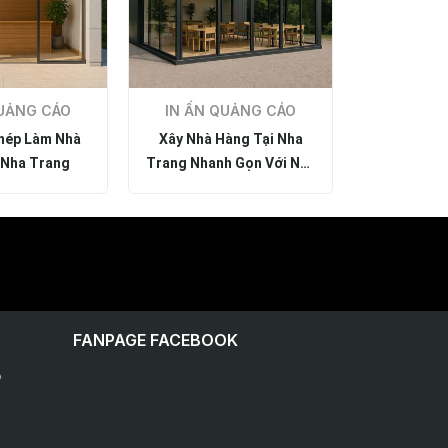
UẢNG CÁO
IN ẤN QUẢNG CÁO
IN ẤN 
hép Làm Nhà
Xây Nhà Hàng Tại Nha
Thiết Kế 
 Nha Trang
Trang Nhanh Gọn Với Nhà
Farmstay Nh
Lắp Ghép
Công 
FANPAGE FACEBOOK
p