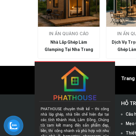
UẢNG CÁO
IN ẤN QUẢNG CÁO
IN ẤN Q
hà Lắp Ghép
Nhà Lắp Ghép Làm
Dịch Vụ Trọ
 Trang - Thi
Glamping Tại Nha Trang
Ghép Làm
rọn Gói
Chanh N
Trang
HỖ T
PHATHOUSE chuyên thiết kế – thi công
Câu 
nhà lắp ghép, nhà tiền chế hiện đại tại
các tỉnh Khánh Hoà, Lâm Đồng. Chúng
Mẹo 
tôi cam kết mang đến sản phẩm đẹp,
bền, thi công nhanh và phù hợp với nhu
Thiế