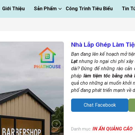
Giới Thiệu
Sản Phẩm
Công Trình Tiêu Biểu
Tin T
Nhà Lắp Ghép Làm Tiệ
Bạn đang lên kế hoạch mở tiệ
Lạt
nhưng lo ngại chi phí xây 
dài? Đừng để những rào cản đ
pháp
làm tiệm tóc bằng nhà 
quả cho những ai muốn khởi ng
phố đang phát triển mạnh về du
Chat Facebook
IN ẤN QUẢNG CÁO
Danh mục: