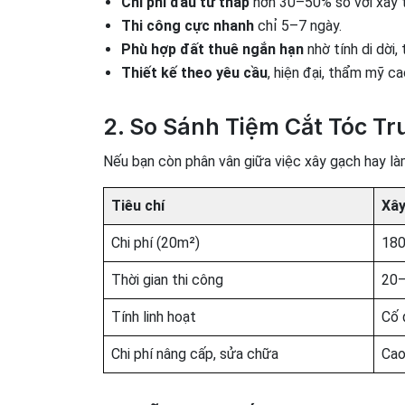
Chi phí đầu tư thấp
hơn 30–50% so với xây t
Thi công cực nhanh
chỉ 5–7 ngày.
Phù hợp đất thuê ngắn hạn
nhờ tính di dời,
Thiết kế theo yêu cầu
, hiện đại, thẩm mỹ c
2. So Sánh Tiệm Cắt Tóc T
Nếu bạn còn phân vân giữa việc xây gạch hay làm
Tiêu chí
Xây
Chi phí (20m²)
180
Thời gian thi công
20–
Tính linh hoạt
Cố 
Chi phí nâng cấp, sửa chữa
Ca