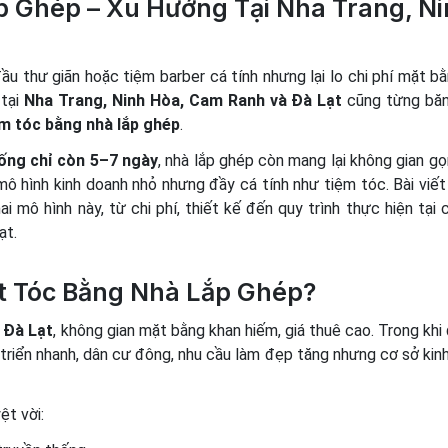
 Ghép – Xu Hướng Tại Nha Trang, N
 thư giãn hoặc tiệm barber cá tính nhưng lại lo chi phí mặt bằ
 tại
Nha Trang, Ninh Hòa, Cam Ranh và Đà Lạt
cũng từng băn
ệm tóc bằng nhà lắp ghép
.
uống chỉ còn 5–7 ngày
, nhà lắp ghép còn mang lại không gian gọ
ô hình kinh doanh nhỏ nhưng đầy cá tính như tiệm tóc. Bài viết
ai mô hình này, từ chi phí, thiết kế đến quy trình thực hiện tại 
ạt.
ắt Tóc Bằng Nhà Lắp Ghép?
y
Đà Lạt
, không gian mặt bằng khan hiếm, giá thuê cao. Trong khi 
 triển nhanh, dân cư đông, nhu cầu làm đẹp tăng nhưng cơ sở kin
ệt vời: