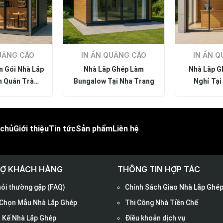
UẢNG CÁO
IN ẤN QUẢNG CÁO
IN ẤN Q
n Gói Nhà Lắp
Nhà Lắp Ghép Làm
Nhà Lắp G
 Quán Trà
Bungalow Tại Nha Trang
Nghỉ Tại
ha Trang
 chủ
Giới thiệu
Tin tức
Sản phẩm
Liên hệ
RỢ KHÁCH HÀNG
THÔNG TIN HỢP TÁC
hỏi thường gặp (FAQ)
Chính Sách Giao Nhà Lắp Ghé
Chọn Mẫu Nhà Lắp Ghép
Thi Công Nhà Tiền Chế
t Kế Nhà Lắp Ghép
Điều khoản dịch vụ