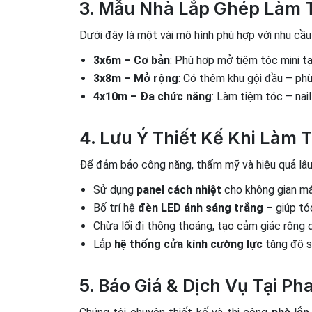
3. Mẫu Nhà Lắp Ghép Làm T
Dưới đây là một vài mô hình phù hợp với nhu cầu
3x6m – Cơ bản
: Phù hợp mở tiệm tóc mini t
3x8m – Mở rộng
: Có thêm khu gội đầu – ph
4x10m – Đa chức năng
: Làm tiệm tóc – nai
4. Lưu Ý Thiết Kế Khi Làm
Để đảm bảo công năng, thẩm mỹ và hiệu quả lâu 
Sử dụng
panel cách nhiệt
cho không gian mát
Bố trí hệ
đèn LED ánh sáng trắng
– giúp tó
Chừa lối đi thông thoáng, tạo cảm giác rộng d
Lắp
hệ thống cửa kính cường lực
tăng độ s
5. Báo Giá & Dịch Vụ Tại P