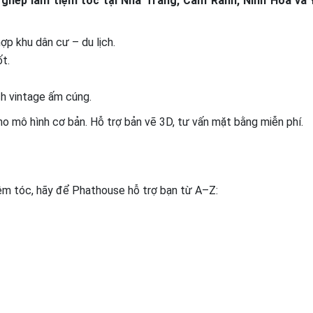
 ghép làm tiệm tóc tại Nha Trang, Cam Ranh, Ninh Hòa và 
ợp khu dân cư – du lịch.
t.
h vintage ấm cúng.
o mô hình cơ bản. Hỗ trợ bản vẽ 3D, tư vấn mặt bằng miễn phí.
ệm tóc, hãy để Phathouse hỗ trợ bạn từ A–Z: