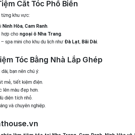
iệm Cắt Tóc Phổ Biến
 từng khu vực:
ại
Ninh Hòa
,
Cam Ranh
.
ù hợp cho
ngoại ô Nha Trang
.
l – spa mini cho khu du lịch như
Đà Lạt
,
Bãi Dài
.
 Tiệm Tóc Bằng Nhà Lắp Ghép
dài, bạn nên chú ý:
 mẻ, tiết kiệm điện.
c lên màu đẹp hơn.
ù diện tích nhỏ.
áng và chuyên nghiệp.
hathouse.vn